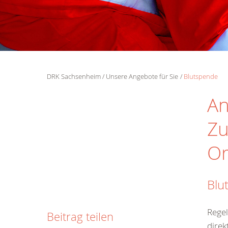
DRK Sachsenheim
Unsere Angebote für Sie
Blutspende
An
Zu
Or
Blu
Regel
Beitrag teilen
direk