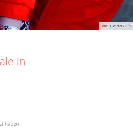
Foto: D. Winter / DRK
le in
bst haben