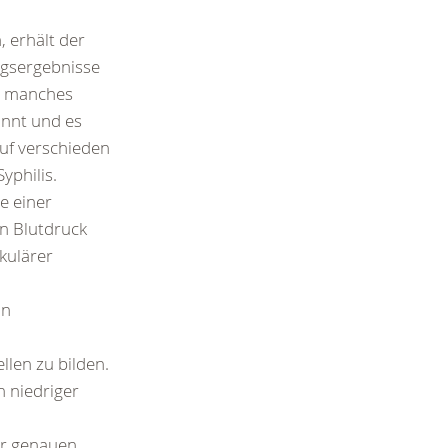
, erhält der
ngsergebnisse
on manches
annt und es
uf verschieden
yphilis.
e einer
n Blutdruck
kulärer
an
llen zu bilden.
n niedriger
er genauen