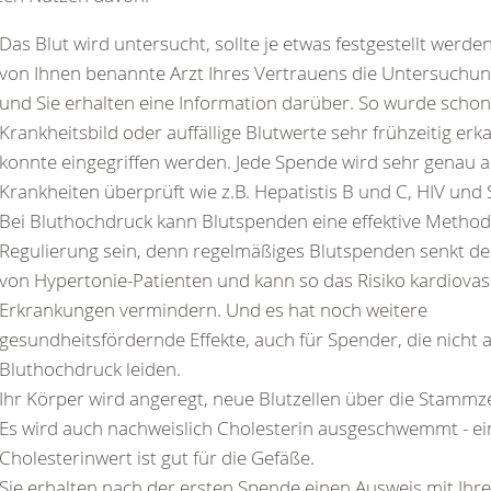
Das Blut wird untersucht, sollte je etwas festgestellt werden
von Ihnen benannte Arzt Ihres Vertrauens die Untersuchu
und Sie erhalten eine Information darüber. So wurde sch
Krankheitsbild oder auffällige Blutwerte sehr frühzeitig erk
konnte eingegriffen werden. Jede Spende wird sehr genau a
Krankheiten überprüft wie z.B. Hepatistis B und C, HIV und S
Bei Bluthochdruck kann Blutspenden eine effektive Method
Regulierung sein, denn regelmäßiges Blutspenden senkt de
von Hypertonie-Patienten und kann so das Risiko kardiovas
Erkrankungen vermindern. Und es hat noch weitere
gesundheitsfördernde Effekte, auch für Spender, die nicht 
Bluthochdruck leiden.
Ihr Körper wird angeregt, neue Blutzellen über die Stammze
Es wird auch nachweislich Cholesterin ausgeschwemmt - ei
Cholesterinwert ist gut für die Gefäße.
Sie erhalten nach der ersten Spende einen Ausweis mit Ihr