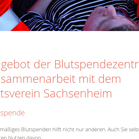
gebot der Blutspendezentra
sammenarbeit mit dem
tsverein Sachsenheim
tspende
mäßiges Blutspenden hilft nicht nur anderen. Auch Sie sel
ten Nutzen davon.